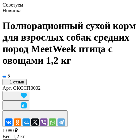
Советуем
Новинка
Полнорационный сухой корм
для взрослых собак средних
пород MeetWeek птица с
овощами 1,2 кг
5
1 отзыв
Арт.
СКССП0002
1 080 ₽
Вес:
1,2 кг