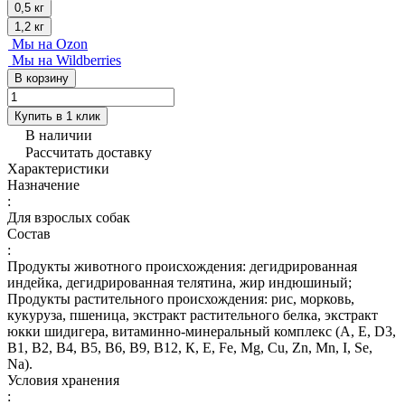
0,5 кг
1,2 кг
Мы на Ozon
Мы на Wildberries
В корзину
Купить в 1 клик
В наличии
Рассчитать доставку
Характеристики
Назначение
:
Для взрослых собак
Состав
:
Продукты животного происхождения: дегидрированная
индейка, дегидрированная телятина, жир индюшиный;
Продукты растительного происхождения: рис, морковь,
кукуруза, пшеница, экстракт растительного белка, экстракт
юкки шидигера, витаминно-минеральный комплекс (А, E, D3,
В1, В2, В4, В5, В6, В9, В12, К, Е, Fe, Mg, Cu, Zn, Mn, I, Se,
Na).
Условия хранения
: