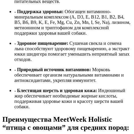
питательных веществ.
- Поддержка здоровья:
Обогащен витаминно-
минеральным комплексом (A, D3, E, B12, B1, B2, B4,
B5, B6, B9, K, E, Fe, Mg, Cu, Zn, Mn, I, Se, Na), лизином,
метионином и триптофаном для комплексной
поддержки здоровья вашей собаки.
- Здоровое пищеварение:
Сушеная свекла и семена
льна способствуют здоровому пищеварению, а экстракт
юкки шидигера помогает уменьшить неприятный запах
отходов.
- Природный источник витаминов:
Морковь
обеспечивает организм натуральными витаминами и
антиоксидантами, укрепляя иммунитет.
- Блестящая шерсть и здоровая кожа:
Индюшиный
жир обеспечивает необходимые жирные кислоты,
поддерживая здоровье кожи и красоту шерсти вашей
собаки.
Преимущества MeetWeek Holistic
“птица с овощами” для средних пород: