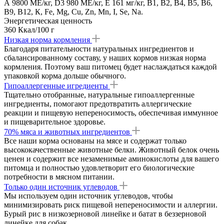
А 9800 МЕ/кг, D3 980 МЕ/кг, Е 161 мг/кг, В1, В2, В4, В5, В6,
В9, В12, К, Fe, Mg, Cu, Zn, Mn, I, Se, Na.
Энергетическая ценность
360 Ккал/100 г
Низкая норма кормления
Благодаря питательности натуральных ингредиентов и
сбалансированному составу, у наших кормов низкая норма
кормления. Поэтому ваш питомец будет наслаждаться каждой
упаковкой корма дольше обычного.
Гипоаллергенные игредиенты
Тщательно отобранные, натуральные гипоаллергенные
ингредиенты, помогают предотвратить аллергические
реакции и пищевую непереносимость, обеспечивая иммунное
и пищеварительное здоровье.
70% мяса и животных ингредиентов
Все наши корма основаны на мясе и содержат только
высококачественные животные белки. Животный белок очень
ценен и содержит все незаменимые аминокислоты для вашего
питомца и полностью удовлетворит его биологические
потребности в мясном питании.
Только один источник углеводов
Мы используем один источник углеводов, чтобы
минимизировать риск пищевой непереносимости и аллергии.
Бурый рис в низкозерновой линейке и батат в беззерновой
линейке для собак.