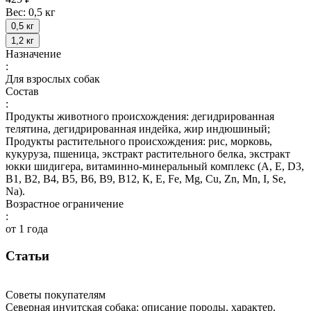
Вес:
0,5 кг
0,5 кг
1,2 кг
Назначение
:
Для взрослых собак
Состав
:
Продукты животного происхождения: дегидрированная
телятина, дегидрированная индейка, жир индюшиный;
Продукты растительного происхождения: рис, морковь,
кукуруза, пшеница, экстракт растительного белка, экстракт
юкки шидигера, витаминно-минеральный комплекс (А, E, D3,
В1, В2, В4, В5, В6, В9, В12, К, Е, Fe, Mg, Cu, Zn, Mn, I, Se,
Na).
Возрастное ограничение
:
от 1 года
Статьи
Советы покупателям
Северная инуитская собака: описание породы, характер,