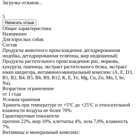
Загрузка отзывов...
5
Написать отзыв
Общие характеристики
Назначение
Для взрослых собак
Состав
Продукты животного происхождения: дегидрированная
индейка, дегидрированная телятина, жир индюшиный;
Продукты растительного происхождения: рис, морковь,
кукуруза, пшеница, экстракт растительного белка, экстракт
юкки шидигера, витаминно-минеральный комплекс (А, E, D3,
В1, В2, В4, В5, В6, В9, В12, К, Е, Fe, Mg, Cu, Zn, Mn, I, Se,
Na).
Возрастное ограничение
от 1 года
Условия хранения
Хранить при температуре от +5°С до +25°С и относительной
влажности воздуха не более 70%.
Гарантируемые показатели
протеин 22%, жир 10%, клетчатка 4%, зола 7,9%, влажность
7%.
Витамины и минеральный комплекс: