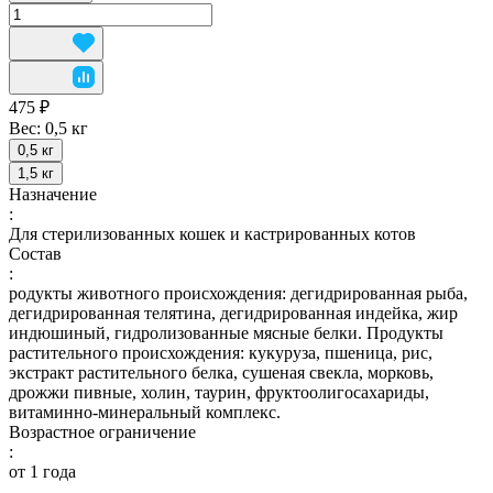
475 ₽
Вес:
0,5 кг
0,5 кг
1,5 кг
Назначение
:
Для стерилизованных кошек и кастрированных котов
Состав
:
родукты животного происхождения: дегидрированная рыба,
дегидрированная телятина, дегидрированная индейка, жир
индюшиный, гидролизованные мясные белки. Продукты
растительного происхождения: кукуруза, пшеница, рис,
экстракт растительного белка, сушеная свекла, морковь,
дрожжи пивные, холин, таурин, фруктоолигосахариды,
витаминно-минеральный комплекс.
Возрастное ограничение
:
от 1 года