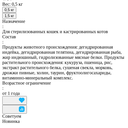
Вес:
0,5 кг
0,5 кг
1,5 кг
Назначение
:
Для стерилизованных кошек и кастрированных котов
Состав
:
Продукты животного происхождения: дегидрированная
индейка, дегидрированная телятина, дегидрированная рыба,
жир индюшиный, гидролизованные мясные белки. Продукты
растительного происхождения: кукуруза, пшеница, рис,
экстракт растительного белка, сушеная свекла, морковь,
дрожжи пивные, холин, таурин, фруктоолигосахариды,
витаминно-минеральный комплекс.
Возрастное ограничение
:
от 1 года
Советуем
Новинка