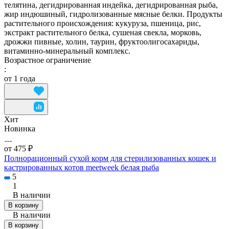
телятина, дегидрированная индейка, дегидрированная рыба,
жир индюшиный, гидролизованные мясные белки. Продукты
растительного происхождения: кукуруза, пшеница, рис,
экстракт растительного белка, сушеная свекла, морковь,
дрожжи пивные, холин, таурин, фруктоолигосахариды,
витаминно-минеральный комплекс.
Возрастное ограничение
:
от 1 года
Хит
Новинка
от 475 ₽
Полнорационный сухой корм для стерилизованных кошек и
кастрированных котов meetweek белая рыба
5
1
В наличии
В корзину
В наличии
В корзину