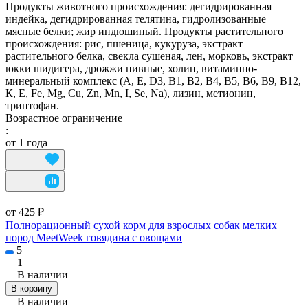
Продукты животного происхождения: дегидрированная
индейка, дегидрированная телятина, гидролизованные
мясные белки; жир индюшиный. Продукты растительного
происхождения: рис, пшеница, кукуруза, экстракт
растительного белка, свекла сушеная, лен, морковь, экстракт
юкки шидигера, дрожжи пивные, холин, витаминно-
минеральный комплекс (А, E, D3, В1, В2, В4, В5, В6, В9, В12,
К, Е, Fe, Mg, Cu, Zn, Mn, I, Se, Na), лизин, метионин,
триптофан.
Возрастное ограничение
:
от 1 года
от 425 ₽
Полнорационный сухой корм для взрослых собак мелких
пород MeetWeek говядина с овощами
5
1
В наличии
В корзину
В наличии