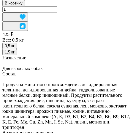
В корзину
425 ₽
Вес:
0,5 кг
0,5 кг
1,5 кг
Назначение
:
Для взрослых собак
Состав
:
Продукты животного происхождения: дегидрированная
телятина, дегидрированная индейка, гидролизованные
мясные белки, жир индюшиный. Продукты растительного
происхождения: рис, пшеница, кукуруза, экстракт
растительного белка, свекла сушеная, лен, морковь, экстракт
юкки шидигера; дрожжи пивные, холин, витаминно-
минеральный комплекс (А, E, D3, В1, В2, В4, В5, В6, В9, В12,
К, Е, Fe, Mg, Cu, Zn, Mn, I, Se, Na), лизин, метионин,
триптофан.
Возрастное ограничение