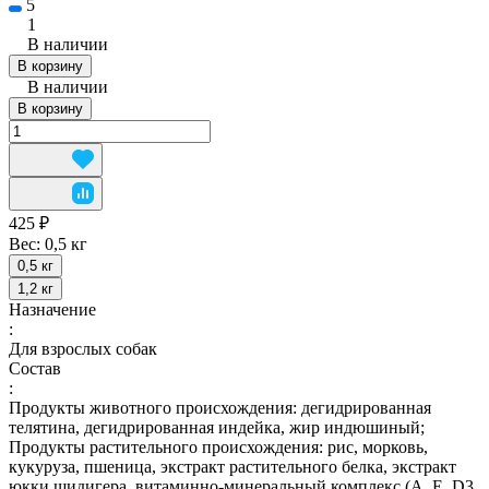
5
1
В наличии
В корзину
В наличии
В корзину
425 ₽
Вес:
0,5 кг
0,5 кг
1,2 кг
Назначение
:
Для взрослых собак
Состав
:
Продукты животного происхождения: дегидрированная
телятина, дегидрированная индейка, жир индюшиный;
Продукты растительного происхождения: рис, морковь,
кукуруза, пшеница, экстракт растительного белка, экстракт
юкки шидигера, витаминно-минеральный комплекс (А, E, D3,