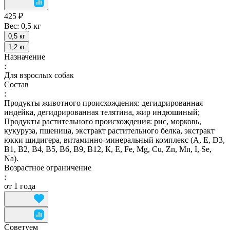
425 ₽
Вес:
0,5 кг
0,5 кг
1,2 кг
Назначение
:
Для взрослых собак
Состав
:
Продукты животного происхождения: дегидрированная
индейка, дегидрированная телятина, жир индюшиный;
Продукты растительного происхождения: рис, морковь,
кукуруза, пшеница, экстракт растительного белка, экстракт
юкки шидигера, витаминно-минеральный комплекс (А, E, D3,
В1, В2, В4, В5, В6, В9, В12, К, Е, Fe, Mg, Cu, Zn, Mn, I, Se,
Na).
Возрастное ограничение
:
от 1 года
Советуем