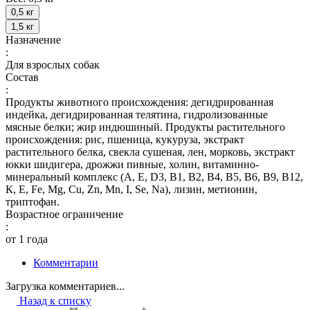
0,5 кг
1,5 кг
Назначение
:
Для взрослых собак
Состав
:
Продукты животного происхождения: дегидрированная
индейка, дегидрированная телятина, гидролизованные
мясные белки; жир индюшиный. Продукты растительного
происхождения: рис, пшеница, кукуруза, экстракт
растительного белка, свекла сушеная, лен, морковь, экстракт
юкки шидигера, дрожжи пивные, холин, витаминно-
минеральный комплекс (А, E, D3, В1, В2, В4, В5, В6, В9, В12,
К, Е, Fe, Mg, Cu, Zn, Mn, I, Se, Na), лизин, метионин,
триптофан.
Возрастное ограничение
:
от 1 года
Комментарии
Загрузка комментариев...
Назад к списку