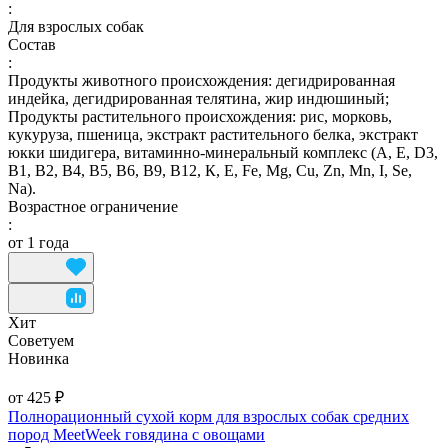
:
Для взрослых собак
Состав
:
Продукты животного происхождения: дегидрированная
индейка, дегидрированная телятина, жир индюшиный;
Продукты растительного происхождения: рис, морковь,
кукуруза, пшеница, экстракт растительного белка, экстракт
юкки шидигера, витаминно-минеральный комплекс (А, E, D3,
В1, В2, В4, В5, В6, В9, В12, К, Е, Fe, Mg, Cu, Zn, Mn, I, Se,
Na).
Возрастное ограничение
:
от 1 года
Хит
Советуем
Новинка
от 425 ₽
Полнорационный сухой корм для взрослых собак средних
пород MeetWeek говядина с овощами