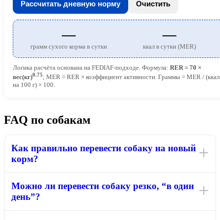
Рассчитать дневную норму
Очистить
—
—
грамм сухого корма в сутки
ккал в сутки (MER)
Логика расчёта основана на FEDIAF-подходе. Формула:
RER = 70 ×
0.75
вес(кг)
; MER = RER × коэффициент активности. Граммы = MER / (ккал
на 100 г) × 100.
FAQ по собакам
Как правильно перевести собаку на новый
корм?
Можно ли перевести собаку резко, “в один
день”?