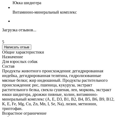
Юкка шидигера
Витаминно-минеральный комплекс
Загрузка отзывов...
5
Написать отзыв
Общие характеристики
Назначение
Для взрослых собак
Состав
Продукты животного происхождения: дегидрированная
индейка, дегидрированная телятина, гидролизованные
мясные белки; жир индюшиный. Продукты растительного
происхождения: рис, пшеница, кукуруза, экстракт
растительного белка, свекла сушеная, лен, морковь, экстракт
юкки шидигера, дрожжи пивные, холин, витаминно-
минеральный комплекс (А, E, D3, В1, В2, В4, В5, В6, В9, В12,
К, Е, Fe, Mg, Cu, Zn, Mn, I, Se, Na), лизин, метионин,
триптофан.
Возрастное ограничение