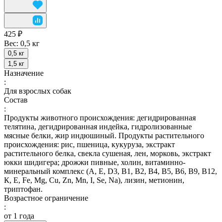
425 ₽
Вес:
0,5 кг
0,5 кг
1,5 кг
Назначение
:
Для взрослых собак
Состав
:
Продукты животного происхождения: дегидрированная
телятина, дегидрированная индейка, гидролизованные
мясные белки, жир индюшиный. Продукты растительного
происхождения: рис, пшеница, кукуруза, экстракт
растительного белка, свекла сушеная, лен, морковь, экстракт
юкки шидигера; дрожжи пивные, холин, витаминно-
минеральный комплекс (А, E, D3, В1, В2, В4, В5, В6, В9, В12,
К, Е, Fe, Mg, Cu, Zn, Mn, I, Se, Na), лизин, метионин,
триптофан.
Возрастное ограничение
:
от 1 года