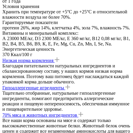
от 1 года
Условия хранения
Хранить при температуре от +5°С до +25°С и относительной
влажности воздуха не более 70%.
Гарантируемые показатели
протеин 26%, жир 14%, клетчатка 4%, зола 7%, влажность 7%.
Витамины и минеральный комплекс:
А 23000 МЕ/кг, D3 2300 МЕ/кг, Е 360 мг/кг, В12 0,08 мг/кг, В1,
В2, В4, В5, В6, В9, К, Е, Fe, Mg, Cu, Zn, Mn, I, Se, Na.
Энергетическая ценность
370 Ккал/100 г
Низкая норма кормления
Благодаря питательности натуральных ингредиентов и
сбалансированному составу, у наших кормов низкая норма
кормления. Поэтому ваш питомец будет наслаждаться каждой
упаковкой корма дольше обычного.
Гипоаллергенные игредиенты
Тщательно отобранные, натуральные гипоаллергенные
ингредиенты, помогают предотвратить аллергические
реакции и пищевую непереносимость, обеспечивая иммунное
и пищеварительное здоровье.
70% мяса и животных ингредиентов
Все наши корма основаны на мясе и содержат только
высококачественные животные белки. Животный белок очень
ценен и содержит все незаменимые аминокислоты для вашего