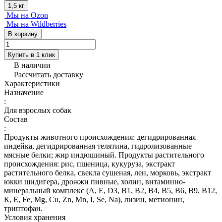
1,5 кг
Мы на Ozon
Мы на Wildberries
В корзину
Купить в 1 клик
В наличии
Рассчитать доставку
Характеристики
Назначение
:
Для взрослых собак
Состав
:
Продукты животного происхождения: дегидрированная
индейка, дегидрированная телятина, гидролизованные
мясные белки; жир индюшиный. Продукты растительного
происхождения: рис, пшеница, кукуруза, экстракт
растительного белка, свекла сушеная, лен, морковь, экстракт
юкки шидигера, дрожжи пивные, холин, витаминно-
минеральный комплекс (А, E, D3, В1, В2, В4, В5, В6, В9, В12,
К, Е, Fe, Mg, Cu, Zn, Mn, I, Se, Na), лизин, метионин,
триптофан.
Условия хранения