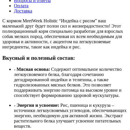
Вопросы и ответы
Оплата
Доставка
С кормом MeetWeek Holistic “Индейка с рисом” ваш
маленький друг будет полон сил и жизнерадостности! Этот
полнорационный корм специально разработан для взрослых
собак мелких пород, обеспечивая их всем необходимым для
здоровья и активности, с акцентом на легкоусвояемые
ингредиенты, такие как индейка и рис.
Вкусный и полезный состав:
- Мясная основа:
Содержит оптимальное количество
легкоусвояемого белка, благодаря сочетанию
дегидрированной индейки и телятины, а также
гидролизованных мясных белков. Это позволяет
поддерживать энергию питомца на высоком уровне и
способствует формированию здоровой мускулатуры.
- Энергия и усвоение:
Рис, пшеница и кукуруза –
источники легкоусвояемых углеводов, обеспечивающих
энергию, необходимую для активной жизни. Экстракт
растительного белка улучшает усвоение питательных
веществ.