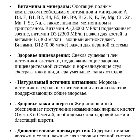
- Витамины и минералы:
Обогащен полным
комплексом необходимых витаминов и минералов: А,
D3, Е, В1, В2, В4, В5, В6, В9, В12, К, Е, Fe, Mg, Cu, Zn,
Mn, I, Se, Na, а также лизином, метионином и
триптофаном. Витамин А (23000 МЕ/кг) поддерживает
зрение, витамин D3 (2300 МЕ/кг) важен для костей, а
витамин Е (360 мг/кг) – мощный антиоксидант.
Витамин B12 (0,08 мг/кг) важен для нервной системы.
- Здоровье пищеварения:
Свекла сушеная и лен –
источники клетчатки, поддерживающие здоровье
пищеварительной системы и нормализующие стул.
Экстракт юкки шидигера уменьшает запах отходов.
- Натуральный источник витаминов:
Морковь -
источник натуральных витаминов и антиоксидантов,
поддерживающих общее здоровье.
- Здоровье кожи и шерсти:
Жир индюшиный
обеспечивает поступление незаменимых жирных кислот
Омега-3 и Омега-6, необходимых для здоровой кожи и
блестящей шерсти.
- Дополнительные преимущества:
Содержит пивные
дрожжи и холин, важные для здоровья нервной системы