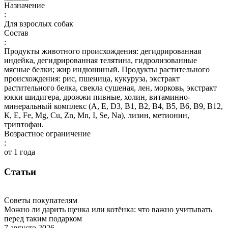
Назначение
:
Для взрослых собак
Состав
:
Продукты животного происхождения: дегидрированная
индейка, дегидрированная телятина, гидролизованные
мясные белки; жир индюшиный. Продукты растительного
происхождения: рис, пшеница, кукуруза, экстракт
растительного белка, свекла сушеная, лен, морковь, экстракт
юкки шидигера, дрожжи пивные, холин, витаминно-
минеральный комплекс (А, E, D3, В1, В2, В4, В5, В6, В9, В12,
К, Е, Fe, Mg, Cu, Zn, Mn, I, Se, Na), лизин, метионин,
триптофан.
Возрастное ограничение
:
от 1 года
Статьи
Советы покупателям
Можно ли дарить щенка или котёнка: что важно учитывать
перед таким подарком
7 августа 2026