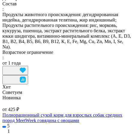
Состав
:
Продукты животного происхождения: дегидрированная
индейка, дегидрированная телятина, жир индюшиный;
Продукты растительного происхождения: рис, морковь,
кукуруза, пшеница, экстракт растительного белка, экстракт
юкки шидигера, витаминно-минеральный комплекс (А, E, D3,
В1, В2, В4, В5, В6, В9, В12, К, Е, Fe, Mg, Cu, Zn, Mn, I, Se,
Na).
Возрастное ограничение
:
от 1 года
Хит
Советуем
Новинка
от 425 ₽
Полнорационный сухой корм для взрослых собак средних
пород MeetWeek говядина с овощами
5
1