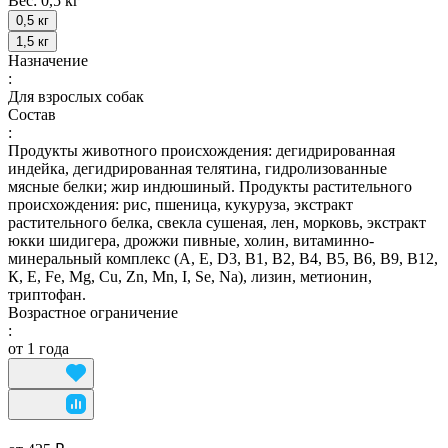
Вес:
0,5 кг
0,5 кг
1,5 кг
Назначение
:
Для взрослых собак
Состав
:
Продукты животного происхождения: дегидрированная
индейка, дегидрированная телятина, гидролизованные
мясные белки; жир индюшиный. Продукты растительного
происхождения: рис, пшеница, кукуруза, экстракт
растительного белка, свекла сушеная, лен, морковь, экстракт
юкки шидигера, дрожжи пивные, холин, витаминно-
минеральный комплекс (А, E, D3, В1, В2, В4, В5, В6, В9, В12,
К, Е, Fe, Mg, Cu, Zn, Mn, I, Se, Na), лизин, метионин,
триптофан.
Возрастное ограничение
:
от 1 года