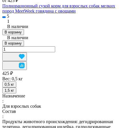
от 425 ₽
Полнорационный сухой корм для взрослых собак мелких
пород MeetWeek говядина с овощами
5
1
В наличии
В корзину
В наличии
В корзину
425 ₽
Вес:
0,5 кг
0,5 кг
1,5 кг
Назначение
:
Для взрослых собак
Состав
:
Продукты животного происхождения: дегидрированная
телятина, дегидрированная индейка, гидролизованные