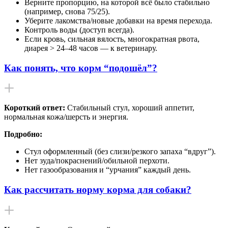
Верните пропорцию, на которой всё было стабильно
(например, снова 75/25).
Уберите лакомства/новые добавки на время перехода.
Контроль воды (доступ всегда).
Если кровь, сильная вялость, многократная рвота,
диарея > 24–48 часов — к ветеринару.
Как понять, что корм “подошёл”?
Короткий ответ:
Стабильный стул, хороший аппетит,
нормальная кожа/шерсть и энергия.
Подробно:
Стул оформленный (без слизи/резкого запаха “вдруг”).
Нет зуда/покраснений/обильной перхоти.
Нет газообразования и “урчания” каждый день.
Как рассчитать норму корма для собаки?