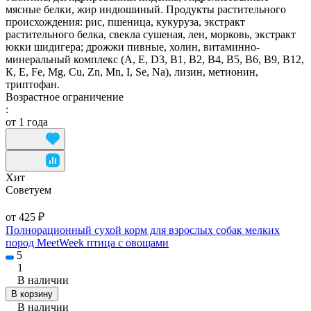
мясные белки, жир индюшиный. Продукты растительного
происхождения: рис, пшеница, кукуруза, экстракт
растительного белка, свекла сушеная, лен, морковь, экстракт
юкки шидигера; дрожжи пивные, холин, витаминно-
минеральный комплекс (А, E, D3, В1, В2, В4, В5, В6, В9, В12,
К, Е, Fe, Mg, Cu, Zn, Mn, I, Se, Na), лизин, метионин,
триптофан.
Возрастное ограничение
:
от 1 года
Хит
Советуем
от 425 ₽
Полнорационный сухой корм для взрослых собак мелких
пород MeetWeek птица с овощами
5
1
В наличии
В корзину
В наличии