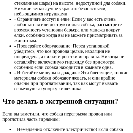
стеклянные шары) на высоте, недоступной для собаки.
Нижние ветки лучше украсить безопасными,
небьющимися игрушками.
- Ограничьте доступ к елке:
Если у вас есть очень
любопытная или деструктивная собака, рассмотрите
возможность установки барьера или манежа вокруг
елки, особенно когда вы не можете присматривать за
животным.
- Проверяйте оборудование:
Перед установкой
убедитесь, что все провода целые, изоляция не
повреждена, а вилки и розетки исправны. Никогда не
оставляйте включенную гирлянду без присмотра,
особенно если собака находится в комнате одна.
- Избегайте мишуры и дождика:
Эти блестящие, тонкие
материалы собаки обожают жевать, и они крайне
опасны при проглатывании, так как могут вызвать
серьезную закупорку кишечника.
Что делать в экстренной ситуации?
Если вы заметили, что собака перегрызла провод или
проглотила часть гирлянды:
- Немедленно отключите электричество!
Если собака