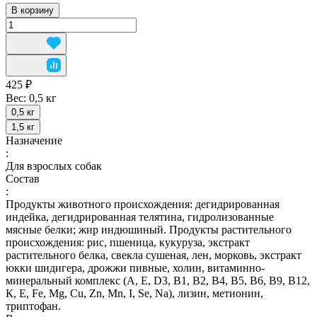
В корзину
425 ₽
Вес:
0,5 кг
0,5 кг
1,5 кг
Назначение
:
Для взрослых собак
Состав
:
Продукты животного происхождения: дегидрированная
индейка, дегидрированная телятина, гидролизованные
мясные белки; жир индюшиный. Продукты растительного
происхождения: рис, пшеница, кукуруза, экстракт
растительного белка, свекла сушеная, лен, морковь, экстракт
юкки шидигера, дрожжи пивные, холин, витаминно-
минеральный комплекс (А, E, D3, В1, В2, В4, В5, В6, В9, В12,
К, Е, Fe, Mg, Cu, Zn, Mn, I, Se, Na), лизин, метионин,
триптофан.