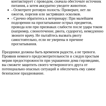
контактирует с проводом, сначала обесточьте источник
питания, а затем аккуратно уведите животное.
- Осмотрите ротовую полость:
Проверьте, нет ли
ожогов, порезов или застрявших осколков.
- Срочно обратитесь к ветеринару:
При малейшем
подозрении на проглатывание острых предметов,
провода или при признаках слабости после удара током
(например, слюнотечение, рвота, судороги), немедленно
звоните врачу. Не пытайтесь вызвать рвоту
самостоятельно, если не уверены в причине
проглатывания.
Праздники должны быть временем радости, а не тревоги.
Проявив немного предусмотрительности и следуя простым
мерам предосторожности при украшении дома гирляндами,
вы сможете защитить своего четвероногого друга от
потенциально опасных ситуаций и обеспечить ему самое
безопасное празднование
.