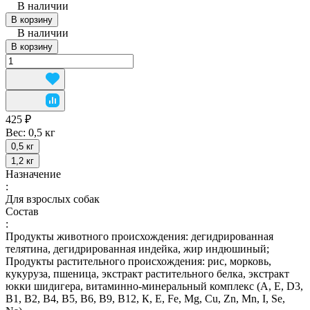
В наличии
В корзину
В наличии
В корзину
425 ₽
Вес:
0,5 кг
0,5 кг
1,2 кг
Назначение
:
Для взрослых собак
Состав
:
Продукты животного происхождения: дегидрированная
телятина, дегидрированная индейка, жир индюшиный;
Продукты растительного происхождения: рис, морковь,
кукуруза, пшеница, экстракт растительного белка, экстракт
юкки шидигера, витаминно-минеральный комплекс (А, E, D3,
В1, В2, В4, В5, В6, В9, В12, К, Е, Fe, Mg, Cu, Zn, Mn, I, Se,