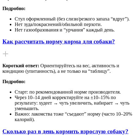
Подробно:
Стул оформленный (без слизи/резкого запаха “вдруг”).
Нет зуда/покраснений/обильной перхоти.
Нет газообразования и “урчания” каждый день.
Как рассчитать норму корма для собаки?
Короткий ответ:
Ориентируйтесь на вес, активность и
кондицию (упитанность), а не только на “таблицу”.
Подробно:
Старт: по рекомендованной норме производителя.
Через 10–14 дней корректируйте на ±10–15% по
результату: худеет → чуть увеличить, набирает → чуть
уменьшить.
Важно: лакомства тоже “съедают” норму (часто 10–20%
калорий).
Сколько раз в день кормить взрослую собаку?