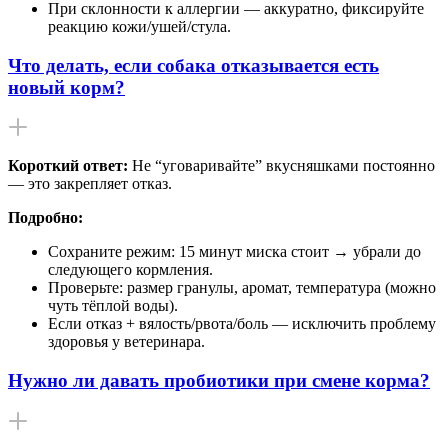
При склонности к аллергии — аккуратно, фиксируйте
реакцию кожи/ушей/стула.
Что делать, если собака отказывается есть
новый корм?
Короткий ответ:
Не “уговаривайте” вкусняшками постоянно
— это закрепляет отказ.
Подробно:
Сохраните режим: 15 минут миска стоит → убрали до
следующего кормления.
Проверьте: размер гранулы, аромат, температура (можно
чуть тёплой воды).
Если отказ + вялость/рвота/боль — исключить проблему
здоровья у ветеринара.
Нужно ли давать пробиотики при смене корма?