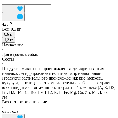
425 ₽
Вес:
0,5 кг
0,5 кг
1,2 кг
Назначение
:
Для взрослых собак
Состав
:
Продукты животного происхождения: дегидрированная
индейка, дегидрированная телятина, жир индюшиный;
Продукты растительного происхождения: рис, морковь,
кукуруза, пшеница, экстракт растительного белка, экстракт
юкки шидигера, витаминно-минеральный комплекс (А, E, D3,
В1, В2, В4, В5, В6, В9, В12, К, Е, Fe, Mg, Cu, Zn, Mn, I, Se,
Na).
Возрастное ограничение
:
от 1 года