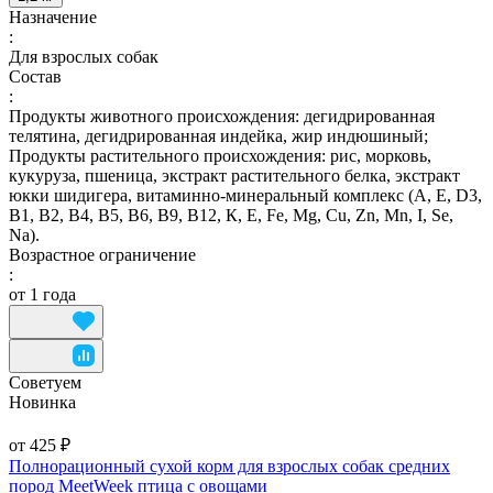
Назначение
:
Для взрослых собак
Состав
:
Продукты животного происхождения: дегидрированная
телятина, дегидрированная индейка, жир индюшиный;
Продукты растительного происхождения: рис, морковь,
кукуруза, пшеница, экстракт растительного белка, экстракт
юкки шидигера, витаминно-минеральный комплекс (А, E, D3,
В1, В2, В4, В5, В6, В9, В12, К, Е, Fe, Mg, Cu, Zn, Mn, I, Se,
Na).
Возрастное ограничение
:
от 1 года
Советуем
Новинка
от 425 ₽
Полнорационный сухой корм для взрослых собак средних
пород MeetWeek птица с овощами