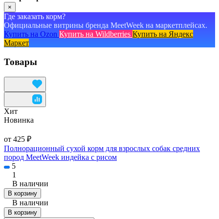
×
Где заказать корм?
Официальные витрины бренда MeetWeek на маркетплейсах.
Купить на Ozon
Купить на Wildberries
Купить на Яндекс
Маркет
Товары
Хит
Новинка
от 425 ₽
Полнорационный сухой корм для взрослых собак средних
пород MeetWeek индейка с рисом
5
1
В наличии
В корзину
В наличии
В корзину