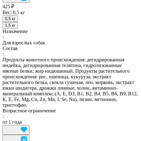
425 ₽
Вес:
0,5 кг
0,5 кг
1,5 кг
Назначение
:
Для взрослых собак
Состав
:
Продукты животного происхождения: дегидрированная
индейка, дегидрированная телятина, гидролизованные
мясные белки; жир индюшиный. Продукты растительного
происхождения: рис, пшеница, кукуруза, экстракт
растительного белка, свекла сушеная, лен, морковь, экстракт
юкки шидигера, дрожжи пивные, холин, витаминно-
минеральный комплекс (А, E, D3, В1, В2, В4, В5, В6, В9, В12,
К, Е, Fe, Mg, Cu, Zn, Mn, I, Se, Na), лизин, метионин,
триптофан.
Возрастное ограничение
:
от 1 года