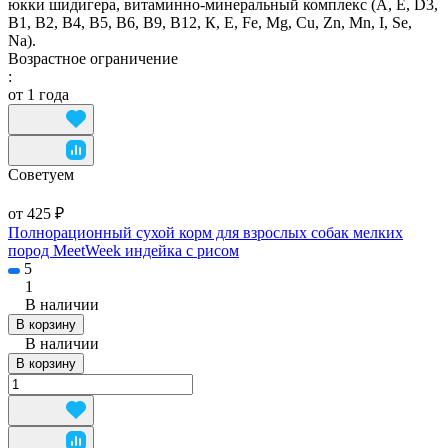
юкки шидигера, витаминно-минеральный комплекс (А, E, D3,
В1, В2, В4, В5, В6, В9, В12, К, Е, Fe, Mg, Cu, Zn, Mn, I, Se,
Na).
Возрастное ограничение
:
от 1 года
Советуем
от 425 ₽
Полнорационный сухой корм для взрослых собак мелких
пород MeetWeek индейка с рисом
5
1
В наличии
В корзину
В наличии
В корзину