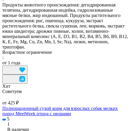
Продукты животного происхождения: дегидрированная
телятина, дегидрированная индейка, гидролизованные
мясные белки, жир индюшиный. Продукты растительного
происхождения: рис, пшеница, кукуруза, экстракт
растительного белка, свекла сушеная, лен, морковь, экстракт
юкки шидигера; дрожжи пивные, холин, витаминно-
минеральный комплекс (А, E, D3, В1, В2, В4, В5, В6, В9, В12,
К, Е, Fe, Mg, Cu, Zn, Mn, I, Se, Na), лизин, метионин,
триптофан.
Возрастное ограничение
:
от 1 года
Хит
Советуем
от 425 ₽
Полнорационный сухой корм для взрослых собак мелких
пород MeetWeek птица с овощами
5
1
В наличии