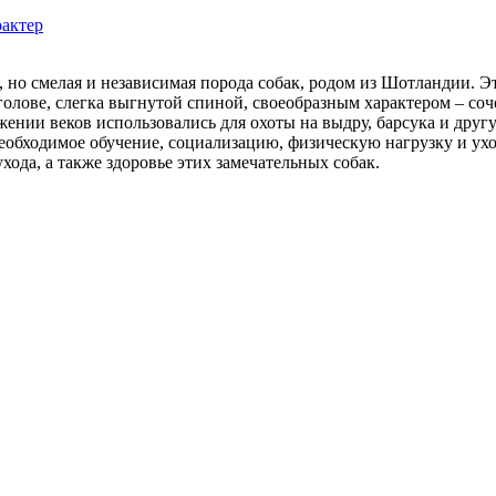
ая, но смелая и независимая порода собак, родом из Шотландии.
олове, слегка выгнутой спиной, своеобразным характером – соч
ении веков использовались для охоты на выдру, барсука и друг
еобходимое обучение, социализацию, физическую нагрузку и ухо
хода, а также здоровье этих замечательных собак.