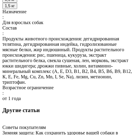
1,5 кг
Назначение
:
Для взрослых собак
Состав
:
Продукты животного происхождения: дегидрированная
телятина, дегидрированная индейка, гидролизованные
мясные белки, жир индюшиный. Продукты растительного
происхождения: рис, пшеница, кукуруза, экстракт
растительного белка, свекла сушеная, лен, морковь, экстракт
юкки шидигера; дрожжи пивные, холин, витаминно-
минеральный комплекс (А, E, D3, В1, В2, В4, В5, В6, В9, В12,
К, Е, Fe, Mg, Cu, Zn, Mn, I, Se, Na), лизин, метионин,
триптофан.
Возрастное ограничение
:
от 1 года
Другие статьи
Советы покупателям
Зимняя защита: Как сохранить здоровье вашей собаки в