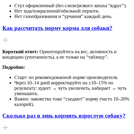
Стул оформленный (без слизи/резкого запаха “вдруг”).
Нет зуда/покраснений/обильной перхоти.
Нет газообразования и “урчания” каждый день.
Как рассчитать норму корма для собаки?
Короткий ответ:
Ориентируйтесь на вес, активность и
кондицию (упитанность), а не только на “таблицу”.
Подробно:
Старт: по рекомендованной норме производителя.
Через 10–14 дней корректируйте на ±10–15% по
результату: худеет → чуть увеличить, набирает → чуть
уменьшить.
Важно: лакомства тоже “съедают” норму (часто 10–20%
калорий).
Сколько раз в день кормить взрослую собаку?