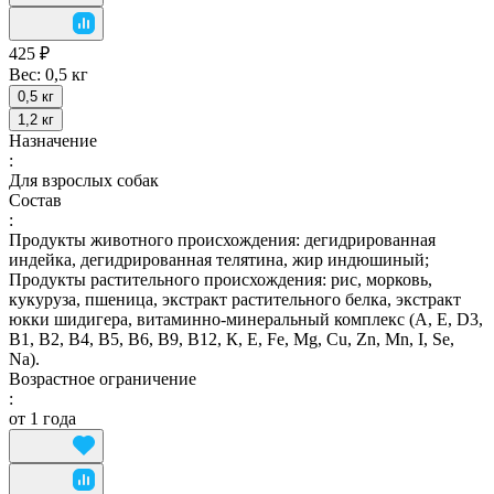
425 ₽
Вес:
0,5 кг
0,5 кг
1,2 кг
Назначение
:
Для взрослых собак
Состав
:
Продукты животного происхождения: дегидрированная
индейка, дегидрированная телятина, жир индюшиный;
Продукты растительного происхождения: рис, морковь,
кукуруза, пшеница, экстракт растительного белка, экстракт
юкки шидигера, витаминно-минеральный комплекс (А, E, D3,
В1, В2, В4, В5, В6, В9, В12, К, Е, Fe, Mg, Cu, Zn, Mn, I, Se,
Na).
Возрастное ограничение
:
от 1 года