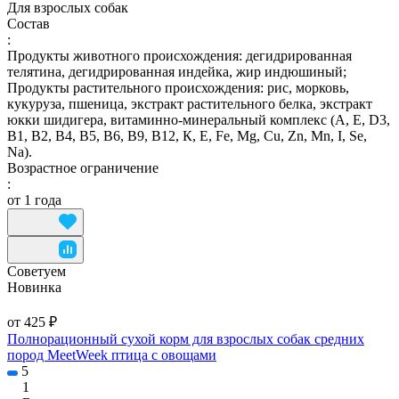
Для взрослых собак
Состав
:
Продукты животного происхождения: дегидрированная
телятина, дегидрированная индейка, жир индюшиный;
Продукты растительного происхождения: рис, морковь,
кукуруза, пшеница, экстракт растительного белка, экстракт
юкки шидигера, витаминно-минеральный комплекс (А, E, D3,
В1, В2, В4, В5, В6, В9, В12, К, Е, Fe, Mg, Cu, Zn, Mn, I, Se,
Na).
Возрастное ограничение
:
от 1 года
Советуем
Новинка
от 425 ₽
Полнорационный сухой корм для взрослых собак средних
пород MeetWeek птица с овощами
5
1