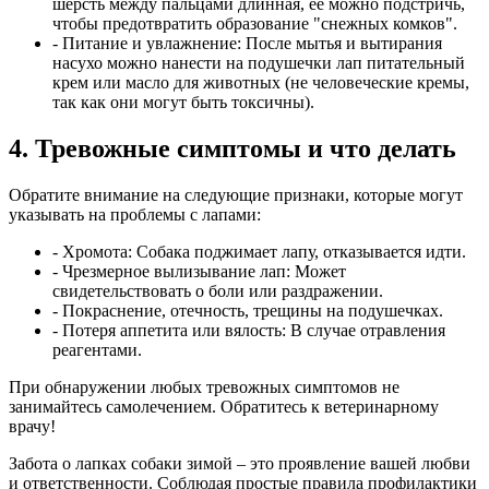
шерсть между пальцами длинная, ее можно подстричь,
чтобы предотвратить образование "снежных комков".
- Питание и увлажнение:
После мытья и вытирания
насухо можно нанести на подушечки лап питательный
крем или масло для животных (не человеческие кремы,
так как они могут быть токсичны).
4. Тревожные симптомы и что делать
Обратите внимание на следующие признаки, которые могут
указывать на проблемы с лапами:
- Хромота:
Собака поджимает лапу, отказывается идти.
- Чрезмерное вылизывание лап:
Может
свидетельствовать о боли или раздражении.
- Покраснение, отечность, трещины на подушечках.
- Потеря аппетита или вялость:
В случае отравления
реагентами.
При обнаружении любых тревожных симптомов не
занимайтесь самолечением. Обратитесь к ветеринарному
врачу!
Забота о лапках собаки зимой – это проявление вашей любви
и ответственности. Соблюдая простые правила профилактики