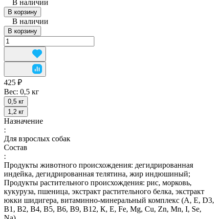
В наличии
В корзину
В наличии
В корзину
425 ₽
Вес:
0,5 кг
0,5 кг
1,2 кг
Назначение
:
Для взрослых собак
Состав
:
Продукты животного происхождения: дегидрированная
индейка, дегидрированная телятина, жир индюшиный;
Продукты растительного происхождения: рис, морковь,
кукуруза, пшеница, экстракт растительного белка, экстракт
юкки шидигера, витаминно-минеральный комплекс (А, E, D3,
В1, В2, В4, В5, В6, В9, В12, К, Е, Fe, Mg, Cu, Zn, Mn, I, Se,
Na).